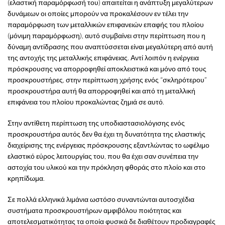
(ελαστική παραμόρφωσή του) απαιτείται η ανάπτυξη μεγαλύτερων
δυνάμεων οι οποίες μπορούν να προκαλέσουν εν τέλει την
παραμόρφωση των μεταλλικών επιφανειών επαφής του πλοίου
(μόνιμη παραμόρφωση), αυτό συμβαίνει στην περίπτωση που η
δύναμη αντίδρασης που αναπτύσσεται είναι μεγαλύτερη από αυτή
της αντοχής της μεταλλικής επιφάνειας. Αντί λοιπόν η ενέργεια
πρόσκρουσης να απορροφηθεί αποκλειστικά και μόνο από τους
προσκρουστήρες, στην περίπτωση χρήσης ενός “σκληρότερου”
προσκρουστήρα αυτή θα απορροφηθεί και από τη μεταλλική
επιφάνεια του πλοίου προκαλώντας ζημιά σε αυτό.
Στην αντίθετη περίπτωση της υποδιαστασιολόγισης ενός
προσκρουστήρα αυτός δεν θα έχει τη δυνατότητα της ελαστικής
διαχείρισης της ενέργειας πρόσκρουσης εξαντλώντας το ωφέλιμο
ελαστικό εύρος λειτουργίας του, που θα έχει σαν συνέπεια την
αστοχία του υλικού και την πρόκληση φθοράς στο πλοίο και στο
κρηπίδωμα.
Σε πολλά ελληνικά λιμάνια ωστόσο συναντώνται αυτοσχέδια
συστήματα προσκρουστήρων αμφιβόλου ποιότητας και
αποτελεσματικότητας τα οποία φυσικά δε διαθέτουν προδιαγραφές