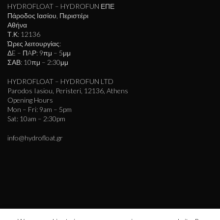
HYDROFLOAT – HYDROFUN ΕΠΕ
Πάροδος Ιασίου, Περιστέρι
Αθήνα
Τ.Κ: 12136
Ώρες λειτουργίας:
ΔE – ΠAΡ: 9πμ – 5μμ
ΣΑΒ: 10πμ – 2:30μμ
HYDROFLOAT – HYDROFUN LTD
Parodos Iasiou, Peristeri, 12136, Athens
Opening Hours
Mon – Fri: 9am – 5pm
Sat: 10am – 2:30pm
info@hydrofloat.gr