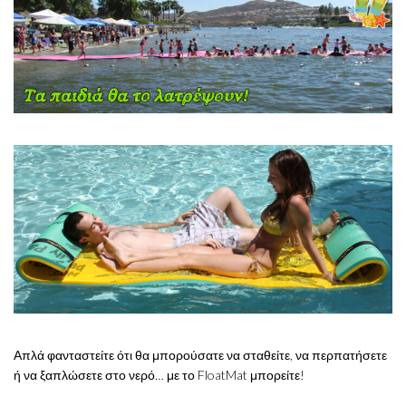
Απλά φανταστείτε ότι θα μπορούσατε να σταθείτε, να περπατήσετε
ή να ξαπλώσετε στο νερό… με το FloatMat μπορείτε!