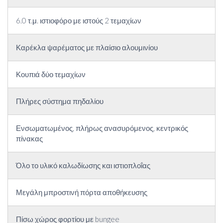
6.0 τ.μ. ιστιοφόρο με ιστούς 2 τεμαχίων
Καρέκλα ψαρέματος με πλαίσιο αλουμινίου
Κουπιά δύο τεμαχίων
Πλήρες σύστημα πηδαλίου
Ενσωματωμένος, πλήρως ανασυρόμενος, κεντρικός
πίνακας
Όλο το υλικό καλωδίωσης και ιστιοπλοΐας
Μεγάλη μπροστινή πόρτα αποθήκευσης
Πίσω χώρος φορτίου με bungee