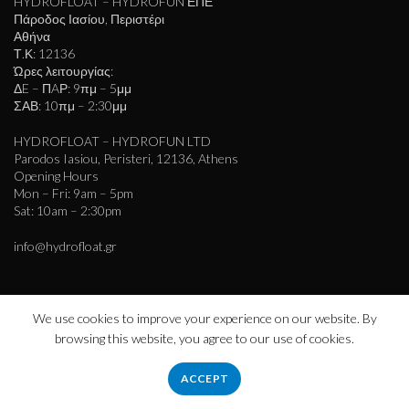
HYDROFLOAT – HYDROFUN ΕΠΕ
Πάροδος Ιασίου, Περιστέρι
Αθήνα
Τ.Κ: 12136
Ώρες λειτουργίας:
ΔE – ΠAΡ: 9πμ – 5μμ
ΣΑΒ: 10πμ – 2:30μμ
HYDROFLOAT – HYDROFUN LTD
Parodos Iasiou, Peristeri, 12136, Athens
Opening Hours
Mon – Fri: 9am – 5pm
Sat: 10am – 2:30pm
info@hydrofloat.gr
We use cookies to improve your experience on our website. By
browsing this website, you agree to our use of cookies.
ACCEPT