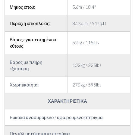
Μήκος ιστού:
5.6m / 18'4''
Περιοχή ιστιοπλοΐας:
8.5sq.m. / 91sq.ft
Βάρος εγκατεστημένου
52kg / 115lbs
κύτους
Βάρος με πλήρη
102kg / 225lbs
εξάρτηση:
Χωρητικότητα:
270kg / 595lbs
ΧΑΡΑΚΤΗΡΙΣΤΙΚΑ
Εύκολα ανασυρόμενο / αφαιρούμενο στήριγμα
Πεντάλ με εύκαμπτα πτερύγια