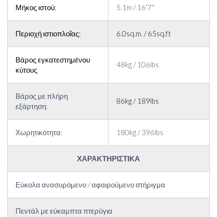
Μήκος ιστού:
5.1m / 16'7''
Περιοχή ιστιοπλοΐας:
6.0sq.m. / 65sq.ft
Βάρος εγκατεστημένου
48kg / 106lbs
κύτους
Βάρος με πλήρη
86kg / 189lbs
εξάρτηση:
Χωρητικότητα:
180kg / 396lbs
ΧΑΡΑΚΤΗΡΙΣΤΙΚΑ
Εύκολα ανασυρόμενο / αφαιρούμενο στήριγμα
Πεντάλ με εύκαμπτα πτερύγια