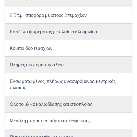
8.5 τ.μ. ιστιοφόρο με ιστούς 2 τεμαχίων
Καρέκλα ψαρέματος με πλαίσιο αλουμινίου
Κουπιά δύο τεμαχίων
Πλήρες σύστημα πηδαλίου
Ενσωματωμένος, πλήρως ανασυρόμενος, κεντρικός
πίνακας
Όλο το υλικό καλωδίωσης και ιστιοπλοΐας
Μεγάλη μπροστινή πόρτα αποθήκευσης
Πίσω χώρος φορτίου με bungee