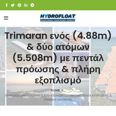
Trimaran ενός (4.88m)
& δύο ατόμων
(5.508m) με πεντάλ
πρόωσης & πλήρη
εξοπλισμό
HOME
TRIMARAN ΕΝΌΣ (4.88M) & ΔΎΟ ΑΤΌΜΩΝ (5.508M) ΜΕ ΠΕΝΤΆΛ ΠΡΌΩΣΗΣ &
ΠΛΉΡΗ ΕΞΟΠΛΙΣΜΌ