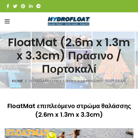
FloatMat (2.6m x 1.3m
x 3.3cm) Πράσινο /
Πορτοκαλί
HOME
FLOATMAT (2.6M X 1.3M X 3.3CM) ΠΡΆΣΙΝΟ / ΠΟΡΤΟΚΑΛΊ
FloatMat επιπλεόμενο στρώμα θαλάσσης
(2.6m x 1.3m x 3.3cm)