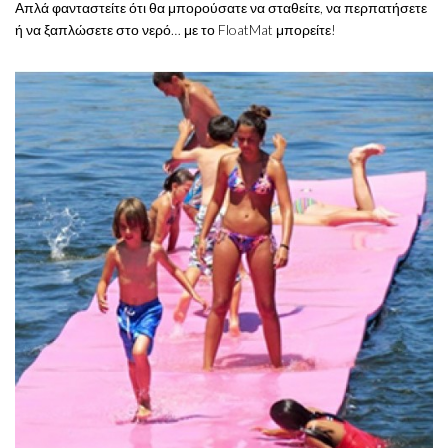
Απλά φανταστείτε ότι θα μπορούσατε να σταθείτε, να περπατήσετε
ή να ξαπλώσετε στο νερό… με το FloatMat μπορείτε!