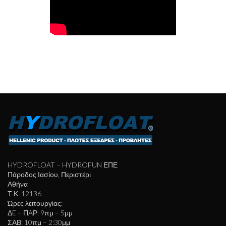
HYDROFLOAT – HYDROFUN ΕΠΕ
Πάροδος Ιασίου, Περιστέρι
Αθήνα
Τ.Κ: 12136
Ώρες λειτουργίας:
ΔE – ΠAΡ: 9πμ – 5μμ
ΣΑΒ: 10πμ – 2:30μμ