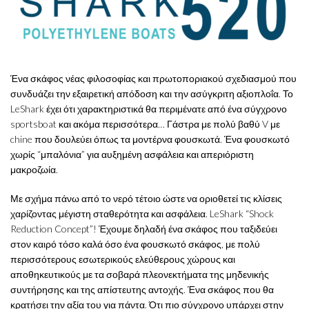
Ένα σκάφος νέας φιλοσοφίας και πρωτοποριακού σχεδιασμού που
συνδυάζει την εξαιρετική απόδοση και την ασύγκριτη αξιοπλοΐα. Το
LeShark έχει ότι χαρακτηριστικά θα περιμένατε από ένα σύγχρονο
sportsboat και ακόμα περισσότερα… Γάστρα με πολύ βαθύ V με
chine που δουλεύει όπως τα μοντέρνα φουσκωτά. Ένα φουσκωτό
χωρίς “μπαλόνια” για αυξημένη ασφάλεια και απεριόριστη
μακροζωία.
Με σχήμα πάνω από το νερό τέτοιο ώστε να οριοθετεί τις κλίσεις
χαρίζοντας μέγιστη σταθερότητα και ασφάλεια. LeShark “Shock
Reduction Concept”! Έχουμε δηλαδή ένα σκάφος που ταξιδεύει
στον καιρό τόσο καλά όσο ένα φουσκωτό σκάφος, με πολύ
περισσότερους εσωτερικούς ελεύθερους χώρους και
αποθηκευτικούς με τα σοβαρά πλεονεκτήματα της μηδενικής
συντήρησης και της απίστευτης αντοχής. Ένα σκάφος που θα
κρατήσει την αξία του για πάντα. Ότι πιο σύγχρονο υπάρχει στην