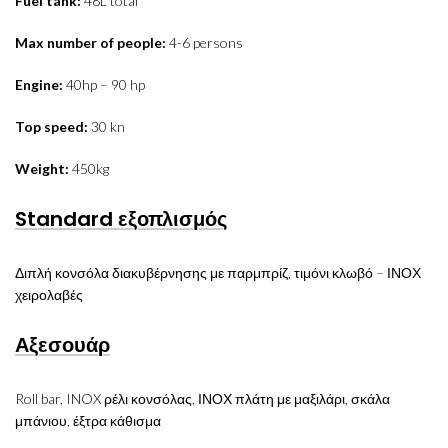
Fuel tank:
48L total
Max number of people:
4-6 persons
Engine:
40hp – 90 hp
Top speed:
30 kn
Weight:
450kg
Standard εξοπλισμός
Διπλή κονσόλα διακυβέρνησης με παρμπρίζ, τιμόνι κλωβό – ΙΝΟΧ
χειρολαβές
Αξεσουάρ
Roll bar, INOX ρέλι κονσόλας, ΙΝΟΧ πλάτη με μαξιλάρι, σκάλα
μπάνιου, έξτρα κάθισμα