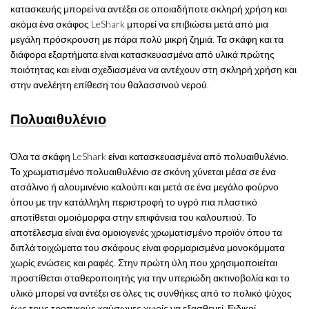
κατασκευής μπορεί να αντέξει σε οποιαδήποτε σκληρή χρήση και
ακόμα ένα σκάφος LeShark μπορεί να επιβιώσει μετά από μια
μεγάλη πρόσκρουση με πάρα πολύ μικρή ζημιά. Τα σκάφη και τα
διάφορα εξαρτήματα είναι κατασκευασμένα από υλικά πρώτης
ποιότητας και είναι σχεδιασμένα να αντέχουν στη σκληρή χρήση και
στην ανελέητη επίθεση του θαλασσινού νερού.
Πολυαιθυλένιο
Όλα τα σκάφη LeShark είναι κατασκευασμένα από πολυαιθυλένιο.
Το χρωματισμένο πολυαιθυλένιο σε σκόνη χύνεται μέσα σε ένα
ατσάλινο ή αλουμινένιο καλούπι και μετά σε ένα μεγάλο φούρνο
όπου με την κατάλληλη περιστροφή το υγρό πια πλαστικό
αποτίθεται ομοιόμορφα στην επιφάνεια του καλουπιού. Το
αποτέλεσμα είναι ένα ομοιογενές χρωματισμένο προϊόν όπου τα
διπλά τοιχώματα του σκάφους είναι φορμαρισμένα μονοκόμματα
χωρίς ενώσεις και ραφές. Στην πρώτη ύλη που χρησιμοποιείται
προστίθεται σταθεροποιητής για την υπεριώδη ακτινοβολία και το
υλικό μπορεί να αντέξει σε όλες τις συνθήκες από το πολικό ψύχος
έως τους τροπικούς καύσωνες χωρίς να εξασθενεί. Ειδικοί