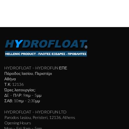
HYDROFLOAT – HYDROFUN ΕΠΕ
Πάροδος Ιασίου, Περιστέρι
Αθήνα
Τ.Κ: 12136
Ώρες λειτουργίας:
ΔE – ΠAΡ: 9πμ – 5μμ
ΣΑΒ: 10πμ – 2:30μμ
HYDROFLOAT – HYDROFUN LTD
Parodos Iasiou, Peristeri, 12136, Athens
Opening Hours
Mon – Fri: 9am – 5pm