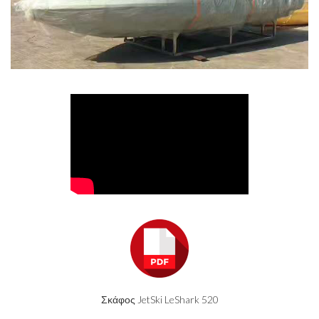
Σκάφος JetSki LeShark 520