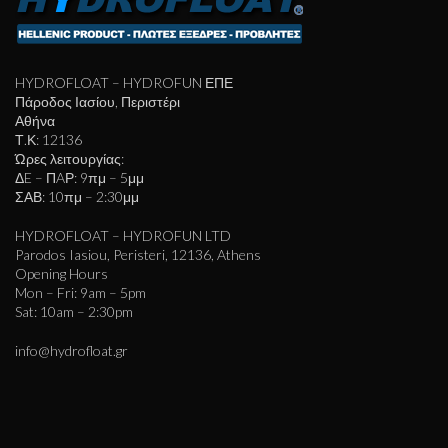
HYDROFLOAT – HYDROFUN ΕΠΕ
Πάροδος Ιασίου, Περιστέρι
Αθήνα
Τ.Κ: 12136
Ώρες λειτουργίας:
ΔE – ΠAΡ: 9πμ – 5μμ
ΣΑΒ: 10πμ – 2:30μμ
HYDROFLOAT – HYDROFUN LTD
Parodos Iasiou, Peristeri, 12136, Athens
Opening Hours
Mon – Fri: 9am – 5pm
Sat: 10am – 2:30pm
info@hydrofloat.gr