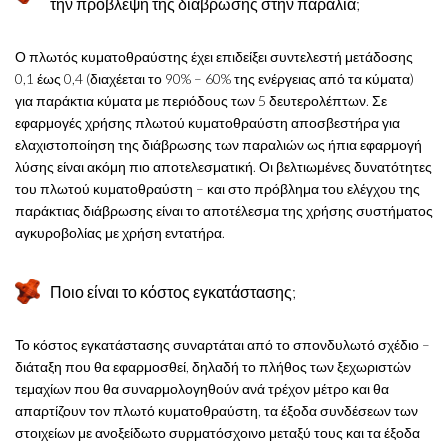
την πρόβλεψη της διάβρωσης στην παραλία;
Ο πλωτός κυματοθραύστης έχει επιδείξει συντελεστή μετάδοσης
0,1 έως 0,4 (διαχέεται το 90% – 60% της ενέργειας από τα κύματα)
για παράκτια κύματα με περιόδους των 5 δευτερολέπτων. Σε
εφαρμογές χρήσης πλωτού κυματοθραύστη αποσβεστήρα για
ελαχιστοποίηση της διάβρωσης των παραλιών ως ήπια εφαρμογή
λύσης είναι ακόμη πιο αποτελεσματική. Οι βελτιωμένες δυνατότητες
του πλωτού κυματοθραύστη – και στο πρόβλημα του ελέγχου της
παράκτιας διάβρωσης είναι το αποτέλεσμα της χρήσης συστήματος
αγκυροβολίας με χρήση εντατήρα.
Ποιο είναι το κόστος εγκατάστασης;
Το κόστος εγκατάστασης συναρτάται από το σπονδυλωτό σχέδιο –
διάταξη που θα εφαρμοσθεί, δηλαδή το πλήθος των ξεχωριστών
τεμαχίων που θα συναρμολογηθούν ανά τρέχον μέτρο και θα
απαρτίζουν τον πλωτό κυματοθραύστη, τα έξοδα συνδέσεων των
στοιχείων με ανοξείδωτο συρματόσχοινο μεταξύ τους και τα έξοδα