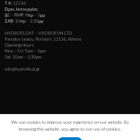
Τ.Κ: 12136
Ώρες λειτουργίας:
ΔE – ΠAΡ: 9πμ – 5μμ
ΣΑΒ: 10πμ – 2:30μμ
HYDROFLOAT – HYDROFUN LTD
Parodos Iasiou, Peristeri, 12136, Athens
Opening Hours
Mon – Fri: 9am – 5pm
Sat: 10am – 2:30pm
info@hydrofloat.gr
We use cookies to improve your experience on our website. By
browsing this website, you agree to our use of cookies.