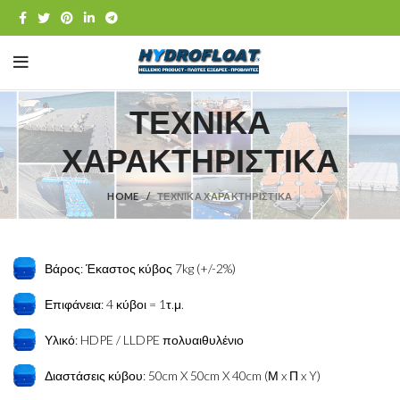
ΤΕΧΝΙΚΑ
ΧΑΡΑΚΤΗΡΙΣΤΙΚΑ
HOME
ΤΕΧΝΙΚΑ ΧΑΡΑΚΤΗΡΙΣΤΙΚΑ
Βάρος: Έκαστος κύβος 7kg (+/-2%)
Επιφάνεια: 4 κύβοι = 1τ.μ.
Υλικό: HDPE / LLDPE πολυαιθυλένιο
Διαστάσεις κύβου: 50cm X 50cm X 40cm (Μ x Π x Y)