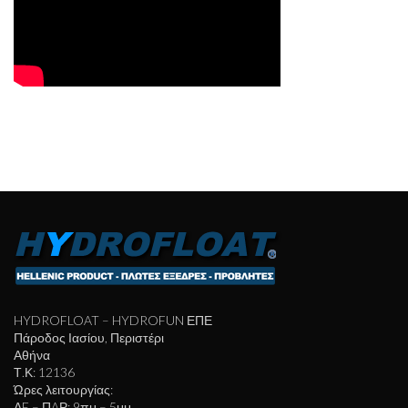
HYDROFLOAT – HYDROFUN ΕΠΕ
Πάροδος Ιασίου, Περιστέρι
Αθήνα
Τ.Κ: 12136
Ώρες λειτουργίας:
ΔE – ΠAΡ: 9πμ – 5μμ