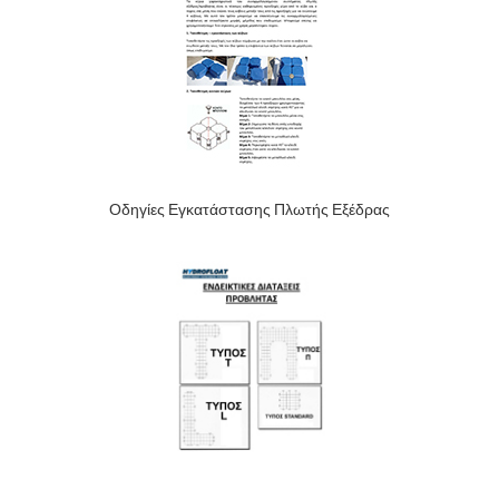
Οδηγίες Εγκατάστασης Πλωτής Εξέδρας