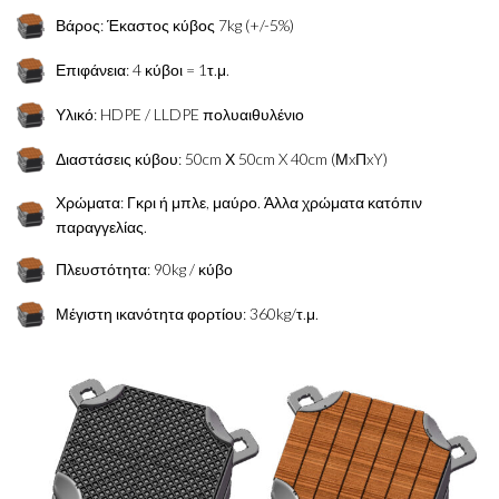
Βάρος: Έκαστος κύβος 7kg (+/-5%)
Επιφάνεια: 4 κύβοι = 1τ.μ.
Υλικό: HDPE / LLDPE πολυαιθυλένιο
Διαστάσεις κύβου: 50cm Χ 50cm X 40cm (ΜxΠxY)
Χρώματα: Γκρι ή μπλε, μαύρο. Άλλα χρώματα κατόπιν
παραγγελίας.
Πλευστότητα: 90kg / κύβο
Μέγιστη ικανότητα φορτίου: 360kg/τ.μ.