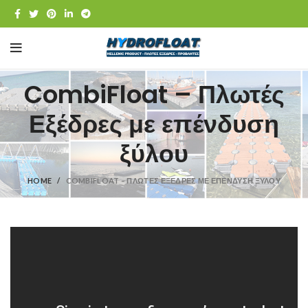
CombiFloat – Πλωτές
Εξέδρες με επένδυση
ξύλου
HOME
COMBIFLOAT – ΠΛΩΤΈΣ ΕΞΈΔΡΕΣ ΜΕ ΕΠΈΝΔΥΣΗ ΞΎΛΟΥ