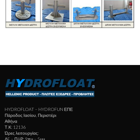
HYDROFLOAT – HYDROFUN ΕΠΕ
Πάροδος Ιασίου, Περιστέρι
Αθήνα
Τ.Κ: 12136
Ώρες λειτουργίας:
ΔE – ΠAΡ: 9πμ – 5μμ