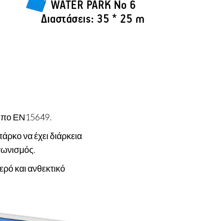
τυπο ΕΝ15649.
άρκο να έχει διάρκεια
γωνισμός.
ρό και ανθεκτικό