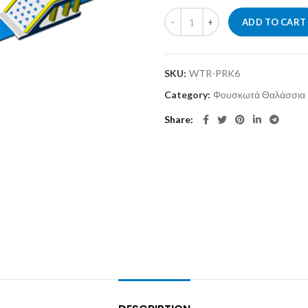
ADD TO CART
SKU:
WTR-PRK6
Category:
Φουσκωτά Θαλάσσια
Share