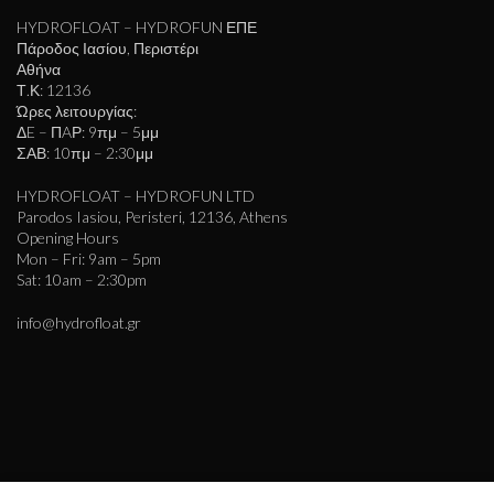
HYDROFLOAT – HYDROFUN ΕΠΕ
Πάροδος Ιασίου, Περιστέρι
Αθήνα
Τ.Κ: 12136
Ώρες λειτουργίας:
ΔE – ΠAΡ: 9πμ – 5μμ
ΣΑΒ: 10πμ – 2:30μμ
HYDROFLOAT – HYDROFUN LTD
Parodos Iasiou, Peristeri, 12136, Athens
Opening Hours
Mon – Fri: 9am – 5pm
Sat: 10am – 2:30pm
info@hydrofloat.gr