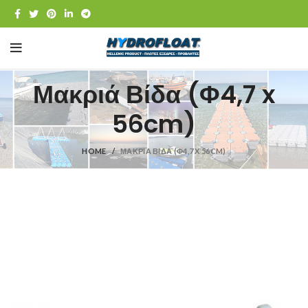
Μακριά Βίδα (Φ4,7 x
56cm)
HOME
ΜΑΚΡΙΆ ΒΊΔΑ (Φ4,7 X 56CM)