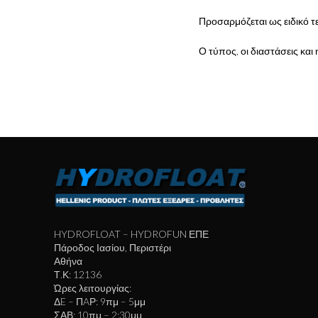
Προσαρμόζεται ως ειδικό τ
Ο τύπος, οι διαστάσεις και 
HYDROFLOAT – HYDROFUN ΕΠΕ
Πάροδος Ιασίου, Περιστέρι
Αθήνα
Τ.Κ: 12136
Ώρες λειτουργίας:
ΔE – ΠAΡ: 9πμ – 5μμ
ΣΑΒ: 10πμ – 2:30μμ