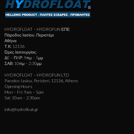
HYDROFLOAT – HYDROFUN ΕΠΕ
Πάροδος Ιασίου, Περιστέρι
Αθήνα
Τ.Κ: 12136
Ώρες λειτουργίας:
ΔE – ΠAΡ: 9πμ – 5μμ
ΣΑΒ: 10πμ – 2:30μμ
HYDROFLOAT – HYDROFUN LTD
Parodos Iasiou, Peristeri, 12136, Athens
Opening Hours
Mon – Fri: 9am – 5pm
Sat: 10am – 2:30pm
info@hydrofloat.gr