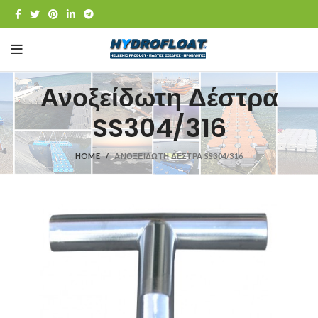
Ανοξείδωτη Δέστρα
SS304/316
HOME
ΑΝΟΞΕΊΔΩΤΗ ΔΈΣΤΡΑ SS304/316